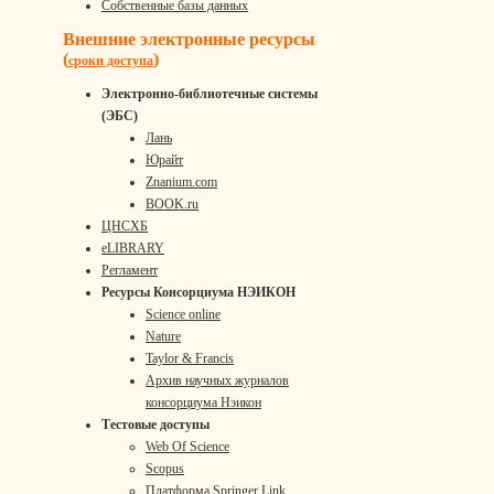
Собственные базы данных
Внешние электронные ресурсы
(
)
сроки доступа
Электронно-библиотечные системы
(ЭБС)
Лань
Юрайт
Znanium.com
BOOK.ru
ЦНСХБ
eLIBRARY
Регламент
Ресурсы Консорциума НЭИКОН
Science online
Nature
Taylor & Francis
Архив научных журналов
консорциума Нэикон
Тестовые доступы
Web Of Science
Scopus
Платформа Springer Link