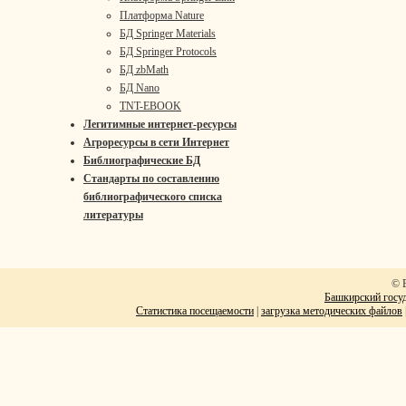
Платформа Nature
БД Springer Materials
БД Springer Protocols
БД zbMath
БД Nano
TNT-EBOOK
Легитимные интернет-ресурсы
Агроресурсы в сети Интернет
Библиографические БД
Стандарты по составлению
библиографического списка
литературы
© 
Башкирский госуд
Статистика посещаемости
|
загрузка методических файлов