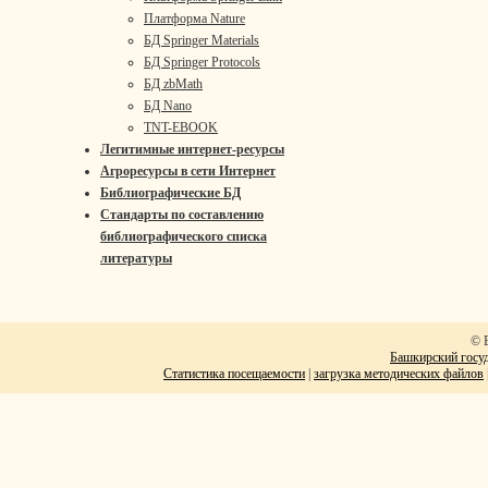
Платформа Nature
БД Springer Materials
БД Springer Protocols
БД zbMath
БД Nano
TNT-EBOOK
Легитимные интернет-ресурсы
Агроресурсы в сети Интернет
Библиографические БД
Стандарты по составлению
библиографического списка
литературы
© 
Башкирский госуд
Статистика посещаемости
|
загрузка методических файлов