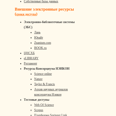
Собственные базы данных
Внешние электронные ресурсы
(
)
сроки доступа
Электронно-библиотечные системы
(ЭБС)
Лань
Юрайт
Znanium.com
BOOK.ru
ЦНСХБ
eLIBRARY
Регламент
Ресурсы Консорциума НЭИКОН
Science online
Nature
Taylor & Francis
Архив научных журналов
консорциума Нэикон
Тестовые доступы
Web Of Science
Scopus
Платформа Springer Link