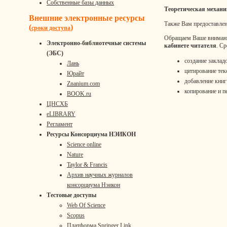
Собственные базы данных
Теоретическая механ
Внешние электронные ресурсы
Также Вам предоставлен
(
)
сроки доступа
Обращаем Ваше вниман
Электронно-библиотечные системы
кабинете читателя
. Ср
(ЭБС)
создание закладо
Лань
цитирование тек
Юрайт
добавление книг
Znanium.com
копирование и п
BOOK.ru
ЦНСХБ
eLIBRARY
Регламент
Ресурсы Консорциума НЭИКОН
Science online
Nature
Taylor & Francis
Архив научных журналов
консорциума Нэикон
Тестовые доступы
Web Of Science
Scopus
Платформа Springer Link