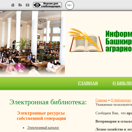
16+
ГЛАВНАЯ
О БИБЛИ
Электронная библиотека:
Главная
»
О библиотеке
Уважаемые пользовател
Электронные ресурсы
Сообщаем Вам, что
про
собственной генерации
Ветеринария и сельско
Электронный каталог
Лесное хозяйство и ле