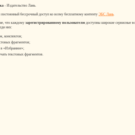
ика
- Издательство Лань.
 постоянный бессрочный доступ ко всему бесплатному контенту
ЭБС Лань
.
ие, что каждому
зарегистрированному пользователю
доступны широкие сервисные в
еди них:
к, конспектов;
стовых фрагментов;
 в «Избранное»;
ечать текстовых фрагментов.