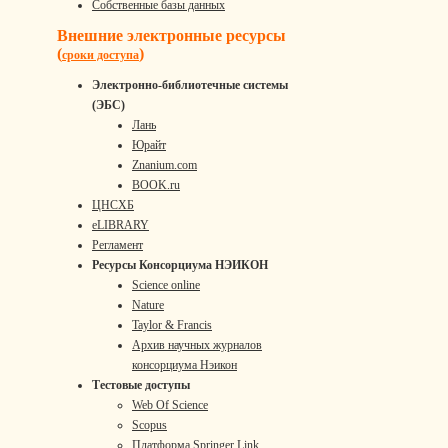
Собственные базы данных
Внешние электронные ресурсы
(
)
сроки доступа
Электронно-библиотечные системы
(ЭБС)
Лань
Юрайт
Znanium.com
BOOK.ru
ЦНСХБ
eLIBRARY
Регламент
Ресурсы Консорциума НЭИКОН
Science online
Nature
Taylor & Francis
Архив научных журналов
консорциума Нэикон
Тестовые доступы
Web Of Science
Scopus
Платформа Springer Link