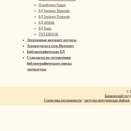
Платформа Nature
БД Springer Materials
БД Springer Protocols
БД zbMath
БД Nano
TNT-EBOOK
Легитимные интернет-ресурсы
Агроресурсы в сети Интернет
Библиографические БД
Стандарты по составлению
библиографического списка
литературы
© 
Башкирский госуд
Статистика посещаемости
|
загрузка методических файлов