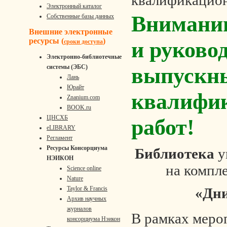
квалификацион
Электронный каталог
Внимани
Собственные базы данных
Внешние электронные
ресурсы (
)
и руково
сроки доступа
Электронно-библиотечные
системы (ЭБС)
выпускн
Лань
Юрайт
квалифи
Znanium.com
BOOK.ru
ЦНСХБ
работ!
eLIBRARY
Регламент
Ресурсы Консорциума
Библиотека
у
НЭИКОН
на компл
Science online
Nature
Taylor & Francis
«Дн
Архив научных
журналов
В рамках меро
консорциума Нэикон