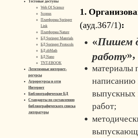
Тестовые доступы
Web Of Science
1. Организов
Scopus
Платформа Springer
(ауд.367/1)
:
Link
Платформа Nature
«
Пишем 
БД Springer Materials
БД Springer Protocols
БД zbMath
»,
работу
БД Nano
TNT-EBOOK
материалы п
Легитимные интернет-
ресурсы
написанию
Агроресурсы в сети
Интернет
выпускных
Библиографические БД
Стандарты по составлению
работ;
библиографического списка
литературы
методическ
выпускающ