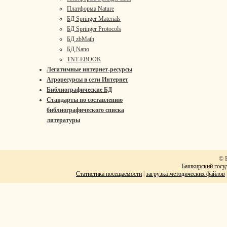
Платформа Nature
БД Springer Materials
БД Springer Protocols
БД zbMath
БД Nano
TNT-EBOOK
Легитимные интернет-ресурсы
Агроресурсы в сети Интернет
Библиографические БД
Стандарты по составлению
библиографического списка
литературы
© 
Башкирский госуд
Статистика посещаемости
|
загрузка методических файлов