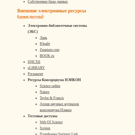
Собственные базы данных
Внешние электронные ресурсы
(
)
сроки доступа
Электронно-библиотечные системы
(ЭБС)
Лань
Юрайт
Znanium.com
BOOK.ru
ЦНСХБ
eLIBRARY
Регламент
Ресурсы Консорциума НЭИКОН
Science online
Nature
Taylor & Francis
Архив научных журналов
консорциума Нэикон
Тестовые доступы
Web Of Science
Scopus
Платформа Springer Link