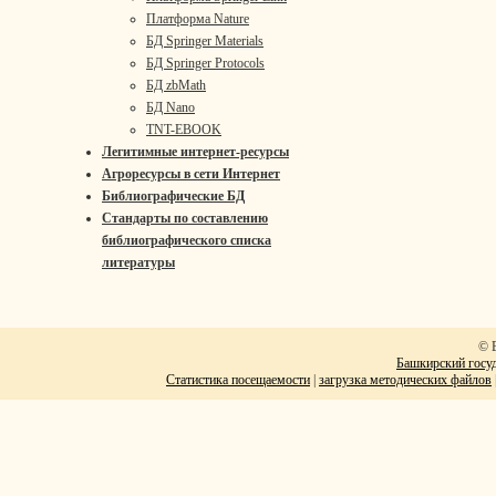
Платформа Nature
БД Springer Materials
БД Springer Protocols
БД zbMath
БД Nano
TNT-EBOOK
Легитимные интернет-ресурсы
Агроресурсы в сети Интернет
Библиографические БД
Стандарты по составлению
библиографического списка
литературы
© 
Башкирский госуд
Статистика посещаемости
|
загрузка методических файлов