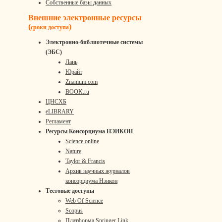
Собственные базы данных
Внешние электронные ресурсы
(
)
сроки доступа
Электронно-библиотечные системы
(ЭБС)
Лань
Юрайт
Znanium.com
BOOK.ru
ЦНСХБ
eLIBRARY
Регламент
Ресурсы Консорциума НЭИКОН
Science online
Nature
Taylor & Francis
Архив научных журналов
консорциума Нэикон
Тестовые доступы
Web Of Science
Scopus
Платформа Springer Link