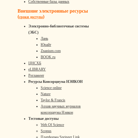
Собственные базы данных
Внешние электронные ресурсы
(
)
сроки доступа
Электронно-библиотечные системы
(ЭБС)
Лань
Юрайт
Znanium.com
BOOK.ru
ЦНСХБ
eLIBRARY
Регламент
Ресурсы Консорциума НЭИКОН
Science online
Nature
Taylor & Francis
Архив научных журналов
консорциума Нэикон
Тестовые доступы
Web Of Science
Scopus
Платформа Springer Link