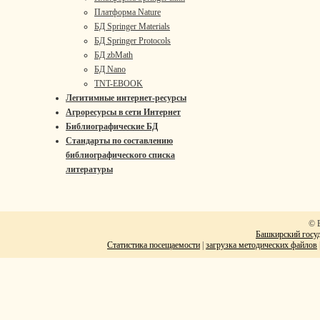
Платформа Nature
БД Springer Materials
БД Springer Protocols
БД zbMath
БД Nano
TNT-EBOOK
Легитимные интернет-ресурсы
Агроресурсы в сети Интернет
Библиографические БД
Стандарты по составлению
библиографического списка
литературы
© 
Башкирский госуд
Статистика посещаемости
|
загрузка методических файлов