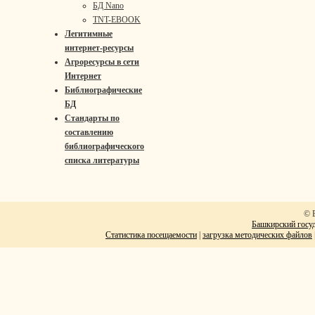
БД Nano
TNT-EBOOK
Легитимные
интернет-ресурсы
Агроресурсы в сети
Интернет
Библиографические
БД
Стандарты по
составлению
библиографического
списка литературы
© 
Башкирский госуд
Статистика посещаемости
|
загрузка методических файлов