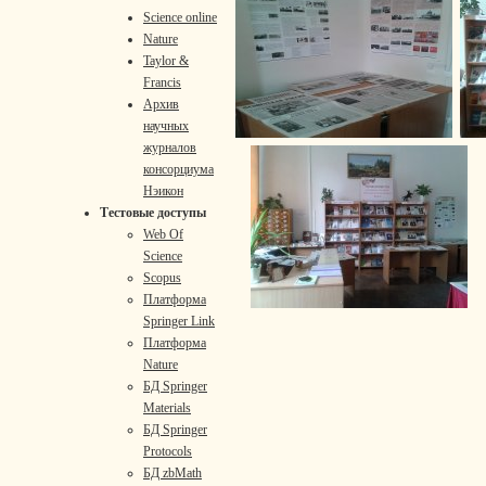
Science online
Nature
Taylor &
Francis
Архив
научных
журналов
консорциума
Нэикон
Тестовые доступы
Web Of
Science
Scopus
Платформа
Springer Link
Платформа
Nature
БД Springer
Materials
БД Springer
Protocols
БД zbMath