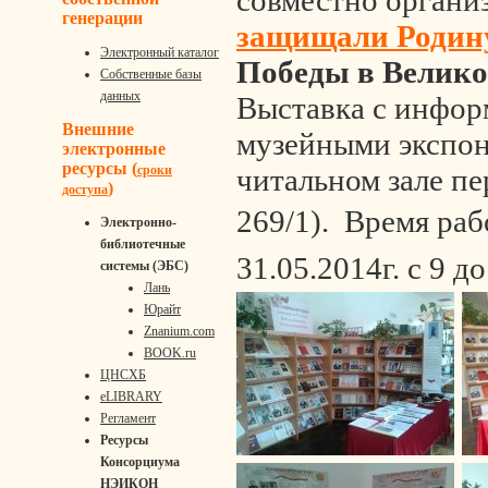
совместно органи
генерации
защищали Родин
Электронный каталог
Победы в Велико
Собственные базы
данных
Выставка с инфо
Внешние
музейными экспон
электронные
ресурсы (
сроки
читальном зале пе
)
доступа
269/1).
Время рабо
Электронно-
библиотечные
31.05.2014г. с 9 до
системы (ЭБС)
Лань
Юрайт
Znanium.com
BOOK.ru
ЦНСХБ
eLIBRARY
Регламент
Ресурсы
Консорциума
НЭИКОН