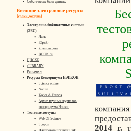
компании 
Собственные базы данных
Бе
Внешние электронные ресурсы
(
)
сроки доступа
тесто
Электронно-библиотечные системы
(ЭБС)
Лань
р
Юрайт
Znanium.com
компа
BOOK.ru
ЦНСХБ
eLIBRARY
S
Регламент
Ресурсы Консорциума НЭИКОН
Science online
Nature
Taylor & Francis
Архив научных журналов
компания
консорциума Нэикон
Тестовые доступы
предост
Web Of Science
Scopus
2014 г.
Платформа Springer Link