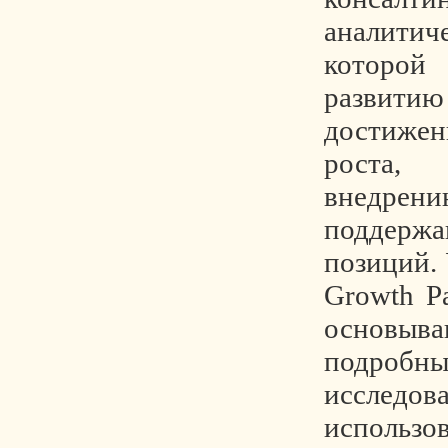
аналит
которо
развитию
достиже
роста,
внедрен
поддерж
позиций.
Growth Pa
основ
подроб
иссле
использ