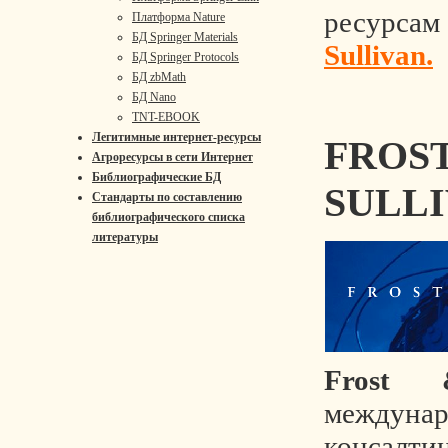
ресурсам
Платформа Nature
БД Springer Materials
Sullivan.
БД Springer Protocols
БД zbMath
БД Nano
TNT-EBOOK
Легитимные интернет-ресурсы
FROS
Агроресурсы в сети Интернет
Библиографические БД
SULL
Стандарты по составлению
библиографического списка
литературы
Frost 
междунар
консалти