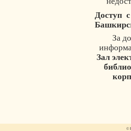
недос
Доступ с
Башкирск
За д
информа
Зал элек
библиот
корп
© 