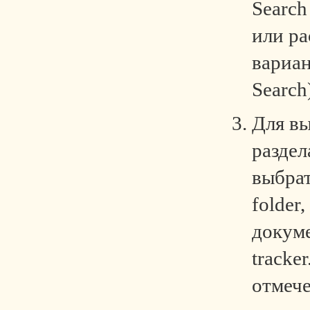
Searc
или р
вариан
Search
Для в
раздел
выбра
folder
докуме
tracke
отмече