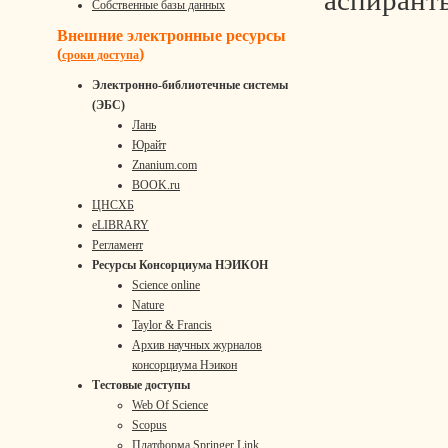
аспирант
Собственные базы данных
Внешние электронные ресурсы
(
)
сроки доступа
Электронно-библиотечные системы
(ЭБС)
Лань
Юрайт
Znanium.com
BOOK.ru
ЦНСХБ
eLIBRARY
Регламент
Ресурсы Консорциума НЭИКОН
Science online
Nature
Taylor & Francis
Архив научных журналов
консорциума Нэикон
Тестовые доступы
Web Of Science
Scopus
Платформа Springer Link