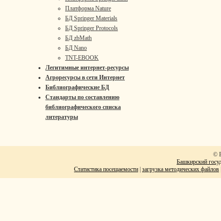
Платформа Nature
БД Springer Materials
БД Springer Protocols
БД zbMath
БД Nano
TNT-EBOOK
Легитимные интернет-ресурсы
Агроресурсы в сети Интернет
Библиографические БД
Стандарты по составлению
библиографического списка
литературы
© 
Башкирский госуд
Статистика посещаемости
|
загрузка методических файлов