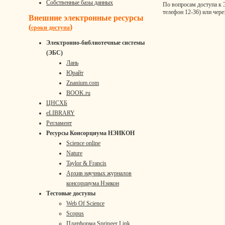
Собственные базы данных
По вопросам доступа к 
телефон 12-36) или чер
Внешние электронные ресурсы
(
)
сроки доступа
Электронно-библиотечные системы
(ЭБС)
Лань
Юрайт
Znanium.com
BOOK.ru
ЦНСХБ
eLIBRARY
Регламент
Ресурсы Консорциума НЭИКОН
Science online
Nature
Taylor & Francis
Архив научных журналов
консорциума Нэикон
Тестовые доступы
Web Of Science
Scopus
Платформа Springer Link