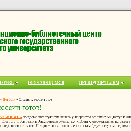
ОТЕКЕ
ОБУЧАЮЩИМСЯ
ПРЕПОДАВАТЕЛЯМ
»
Новости
»
Студент к сессии готов!
сессии готов!
тека «ЮРАЙТ»
предоставляет студентам нашего университета безлимитный доступ к кон
14. Для того чтобы зайти в Электронную библиотеку «Юрайт», необходима регистрация 
а, подключенного к сети Интернет, после этого все конспекты будут доступны и с дома