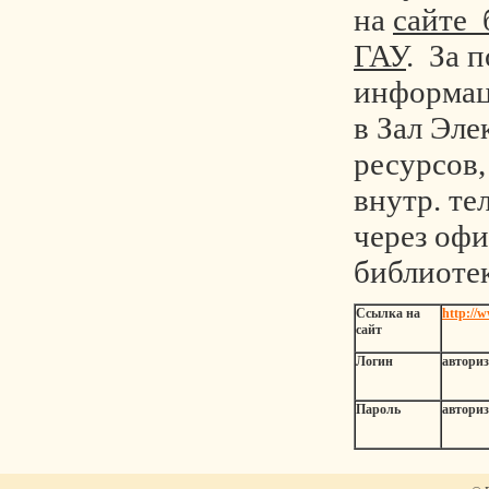
на
сайте 
ГАУ
. За 
информац
в Зал Эл
ресурсов, 
внутр. те
через оф
библиотек
Ссылка
на
http://
w
сайт
Логин
авториз
Пароль
авториз