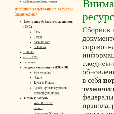
Внима
Собственные базы данных
Внешние электронные ресурсы
ресурс
(
)
сроки доступа
Электронно-библиотечные системы
(ЭБС)
Сборник 
Лань
документ
Юрайт
Znanium.com
справочн
BOOK.ru
ЦНСХБ
информац
eLIBRARY
ежеднев
Регламент
Ресурсы Консорциума НЭИКОН
обновлен
Science online
Nature
в себя
но
Taylor & Francis
техничес
Архив научных журналов
консорциума Нэикон
федераль
Тестовые доступы
Web Of Science
правила,
Scopus
деятельно
Платформа Springer Link