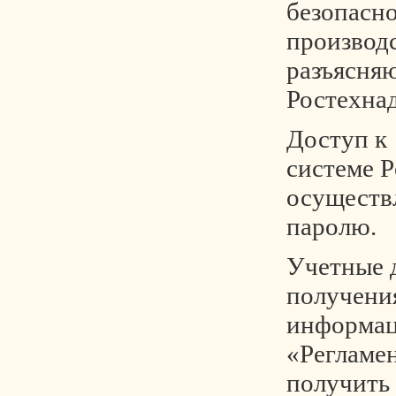
безопасно
производс
разъясня
Ростехнад
Доступ к
системе Р
осуществл
паролю.
Учетные 
получени
информац
«Регламе
получить