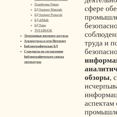
Платформа Nature
сфере об
БД Springer Materials
промышл
БД Springer Protocols
БД zbMath
безопасно
БД Nano
TNT-EBOOK
соблюден
Легитимные интернет-ресурсы
труда и 
Агроресурсы в сети Интернет
Библиографические БД
безопасно
Стандарты по составлению
библиографического списка
информа
литературы
аналитич
обзоры
, 
исчерпы
информац
аспектам
промышл