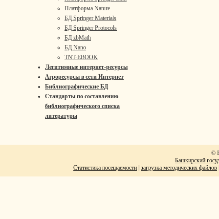
Платформа Nature
БД Springer Materials
БД Springer Protocols
БД zbMath
БД Nano
TNT-EBOOK
Легитимные интернет-ресурсы
Агроресурсы в сети Интернет
Библиографические БД
Стандарты по составлению
библиографического списка
литературы
© 
Башкирский госуд
Статистика посещаемости
|
загрузка методических файлов