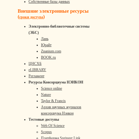
Собственные базы данных
Внешние электронные ресурсы
(
)
сроки доступа
Электронно-библиотечные системы
(ЭБС)
Лань
Юрайт
Znanium.com
BOOK.ru
ЦНСХБ
eLIBRARY
Регламент
Ресурсы Консорциума НЭИКОН
Science online
Nature
Taylor & Francis
Архив научных журналов
консорциума Нэикон
Тестовые доступы
Web Of Science
Scopus
Платформа Springer Link