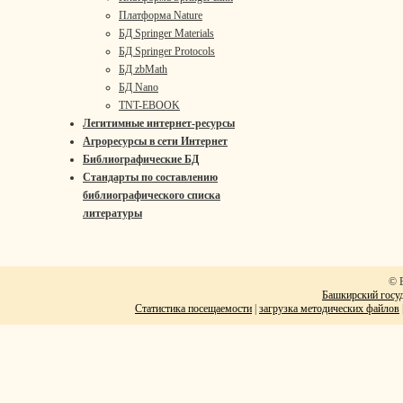
Платформа Nature
БД Springer Materials
БД Springer Protocols
БД zbMath
БД Nano
TNT-EBOOK
Легитимные интернет-ресурсы
Агроресурсы в сети Интернет
Библиографические БД
Стандарты по составлению
библиографического списка
литературы
© 
Башкирский госуд
Статистика посещаемости
|
загрузка методических файлов