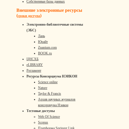
Собственные базы данных
Внешние электронные ресурсы
(
)
сроки доступа
Электронно-библиотечные системы
(ЭБС)
Лань
Юрайт
Znanium.com
BOOK.ru
ЦНСХБ
eLIBRARY
Регламент
Ресурсы Консорциума НЭИКОН
Science online
Nature
Taylor & Francis
Архив научных журналов
консорциума Нэикон
Тестовые доступы
Web Of Science
Scopus
Платформа Springer Link