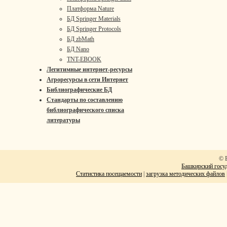
Платформа Nature
БД Springer Materials
БД Springer Protocols
БД zbMath
БД Nano
TNT-EBOOK
Легитимные интернет-ресурсы
Агроресурсы в сети Интернет
Библиографические БД
Стандарты по составлению
библиографического списка
литературы
© 
Башкирский госуд
Статистика посещаемости
|
загрузка методических файлов