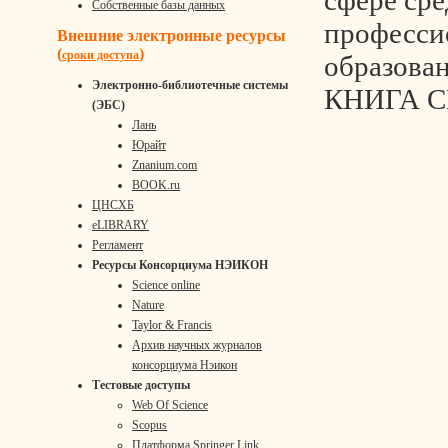
сфере сре
Собственные базы данных
професси
Внешние электронные ресурсы
(
)
сроки доступа
образова
Электронно-библиотечные системы
КНИГА С
(ЭБС)
Лань
Юрайт
Znanium.com
BOOK.ru
ЦНСХБ
eLIBRARY
Регламент
Ресурсы Консорциума НЭИКОН
Science online
Nature
Taylor & Francis
Архив научных журналов
консорциума Нэикон
Тестовые доступы
Web Of Science
Scopus
Платформа Springer Link