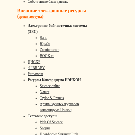
Собственные базы данных
Внешние электронные ресурсы
(
)
сроки доступа
Электронно-библиотечные системы
(ЭБС)
Лань
Юрайт
Znanium.com
BOOK.ru
ЦНСХБ
eLIBRARY
Регламент
Ресурсы Консорциума НЭИКОН
Science online
Nature
Taylor & Francis
Архив научных журналов
консорциума Нэикон
Тестовые доступы
Web Of Science
Scopus
Платформа Springer Link