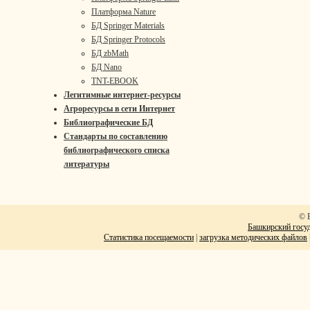
Платформа Nature
БД Springer Materials
БД Springer Protocols
БД zbMath
БД Nano
TNT-EBOOK
Легитимные интернет-ресурсы
Агроресурсы в сети Интернет
Библиографические БД
Стандарты по составлению
библиографического списка
литературы
© 
Башкирский госуд
Статистика посещаемости
|
загрузка методических файлов