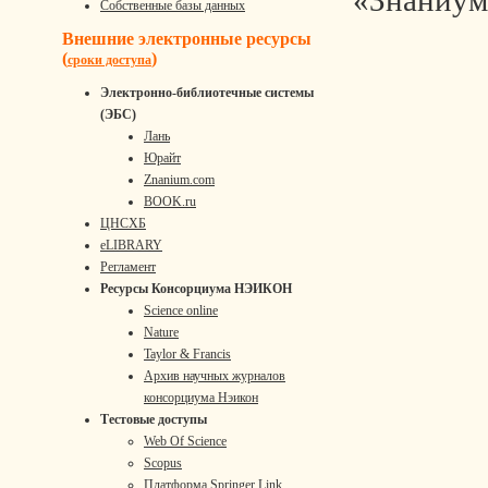
«Знаниум
Собственные базы данных
Внешние электронные ресурсы
(
)
сроки доступа
Электронно-библиотечные системы
(ЭБС)
Лань
Юрайт
Znanium.com
BOOK.ru
ЦНСХБ
eLIBRARY
Регламент
Ресурсы Консорциума НЭИКОН
Science online
Nature
Taylor & Francis
Архив научных журналов
консорциума Нэикон
Тестовые доступы
Web Of Science
Scopus
Платформа Springer Link