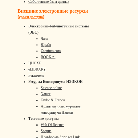
Собственные базы данных
Внешние электронные ресурсы
(
)
сроки доступа
Электронно-библиотечные системы
(ЭБС)
Лань
Юрайт
Znanium.com
BOOK.ru
ЦНСХБ
eLIBRARY
Регламент
Ресурсы Консорциума НЭИКОН
Science online
Nature
Taylor & Francis
Архив научных журналов
консорциума Нэикон
Тестовые доступы
Web Of Science
Scopus
Платформа Springer Link