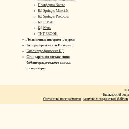
Платформа Nature
БД Springer Materials
БД Springer Protocols
БД zbMath
БД Nano
TNT-EBOOK
Легитимные интернет-ресурсы
Агроресурсы в сети Интернет
Библиографические БД
Стандарты по составлению
библиографического списка
литературы
© 
Башкирский госуд
Статистика посещаемости
|
загрузка методических файлов