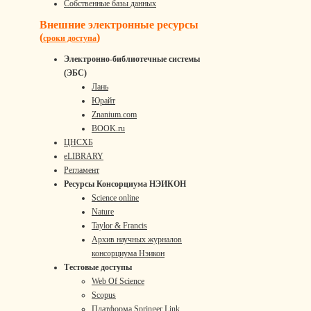
Собственные базы данных
Внешние электронные ресурсы
(
)
сроки доступа
Электронно-библиотечные системы
(ЭБС)
Лань
Юрайт
Znanium.com
BOOK.ru
ЦНСХБ
eLIBRARY
Регламент
Ресурсы Консорциума НЭИКОН
Science online
Nature
Taylor & Francis
Архив научных журналов
консорциума Нэикон
Тестовые доступы
Web Of Science
Scopus
Платформа Springer Link