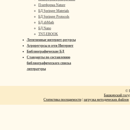
Платформа Nature
БД Springer Materials
БД Springer Protocols
БД zbMath
БД Nano
TNT-EBOOK
Легитимные интернет-ресурсы
Агроресурсы в сети Интернет
Библиографические БД
Стандарты по составлению
библиографического списка
литературы
© 
Башкирский госуд
Статистика посещаемости
|
загрузка методических файлов