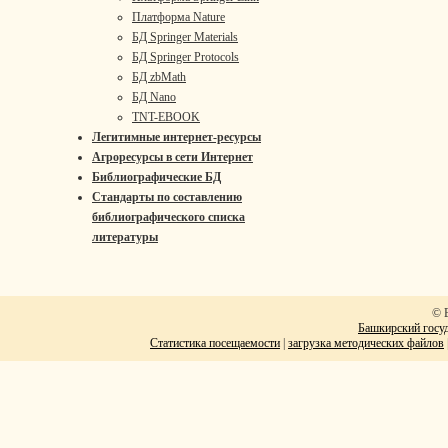
Платформа Nature
БД Springer Materials
БД Springer Protocols
БД zbMath
БД Nano
TNT-EBOOK
Легитимные интернет-ресурсы
Агроресурсы в сети Интернет
Библиографические БД
Стандарты по составлению
библиографического списка
литературы
© 
Башкирский госуд
Статистика посещаемости
|
загрузка методических файлов