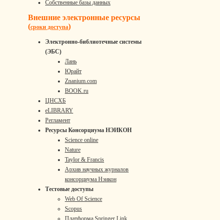
Собственные базы данных
Внешние электронные ресурсы
(
)
сроки доступа
Электронно-библиотечные системы
(ЭБС)
Лань
Юрайт
Znanium.com
BOOK.ru
ЦНСХБ
eLIBRARY
Регламент
Ресурсы Консорциума НЭИКОН
Science online
Nature
Taylor & Francis
Архив научных журналов
консорциума Нэикон
Тестовые доступы
Web Of Science
Scopus
Платформа Springer Link