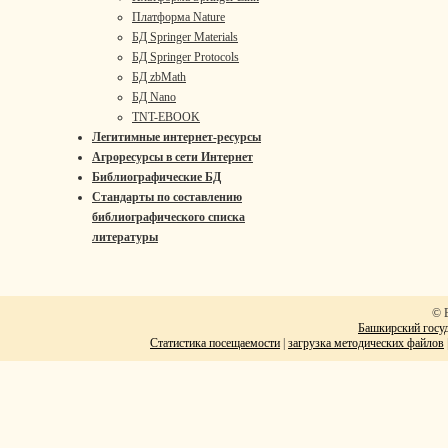
Платформа Nature
БД Springer Materials
БД Springer Protocols
БД zbMath
БД Nano
TNT-EBOOK
Легитимные интернет-ресурсы
Агроресурсы в сети Интернет
Библиографические БД
Стандарты по составлению
библиографического списка
литературы
© 
Башкирский госуд
Статистика посещаемости
|
загрузка методических файлов