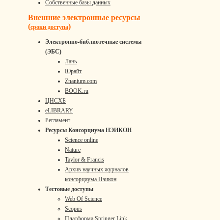
Собственные базы данных
Внешние электронные ресурсы
(
)
сроки доступа
Электронно-библиотечные системы
(ЭБС)
Лань
Юрайт
Znanium.com
BOOK.ru
ЦНСХБ
eLIBRARY
Регламент
Ресурсы Консорциума НЭИКОН
Science online
Nature
Taylor & Francis
Архив научных журналов
консорциума Нэикон
Тестовые доступы
Web Of Science
Scopus
Платформа Springer Link