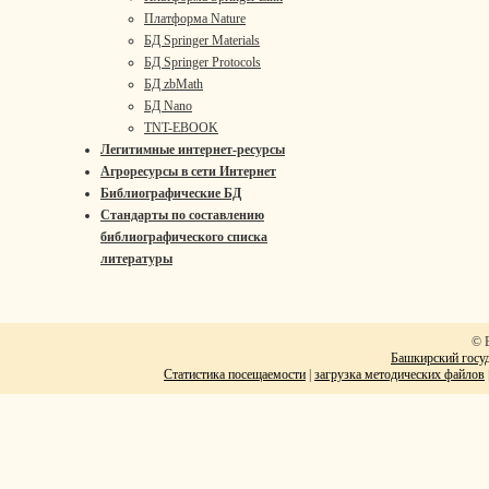
Платформа Nature
БД Springer Materials
БД Springer Protocols
БД zbMath
БД Nano
TNT-EBOOK
Легитимные интернет-ресурсы
Агроресурсы в сети Интернет
Библиографические БД
Стандарты по составлению
библиографического списка
литературы
© 
Башкирский госуд
Статистика посещаемости
|
загрузка методических файлов