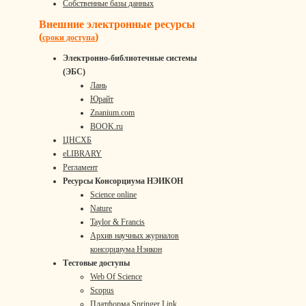
Собственные базы данных
Внешние электронные ресурсы
(
)
сроки доступа
Электронно-библиотечные системы
(ЭБС)
Лань
Юрайт
Znanium.com
BOOK.ru
ЦНСХБ
eLIBRARY
Регламент
Ресурсы Консорциума НЭИКОН
Science online
Nature
Taylor & Francis
Архив научных журналов
консорциума Нэикон
Тестовые доступы
Web Of Science
Scopus
Платформа Springer Link