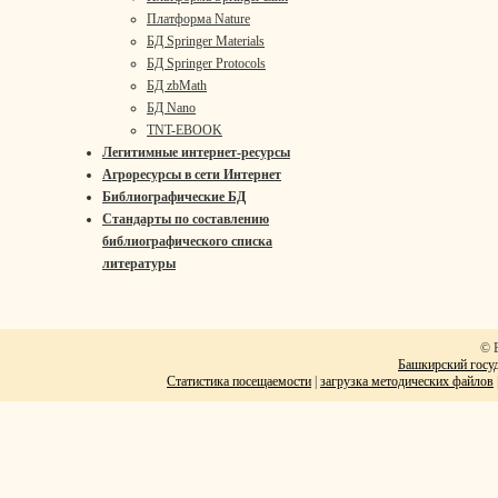
Платформа Nature
БД Springer Materials
БД Springer Protocols
БД zbMath
БД Nano
TNT-EBOOK
Легитимные интернет-ресурсы
Агроресурсы в сети Интернет
Библиографические БД
Стандарты по составлению
библиографического списка
литературы
© 
Башкирский госуд
Статистика посещаемости
|
загрузка методических файлов