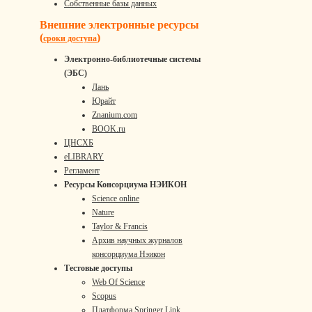
Собственные базы данных
Внешние электронные ресурсы
(
)
сроки доступа
Электронно-библиотечные системы
(ЭБС)
Лань
Юрайт
Znanium.com
BOOK.ru
ЦНСХБ
eLIBRARY
Регламент
Ресурсы Консорциума НЭИКОН
Science online
Nature
Taylor & Francis
Архив научных журналов
консорциума Нэикон
Тестовые доступы
Web Of Science
Scopus
Платформа Springer Link