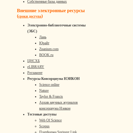
Собственные базы данных
Внешние электронные ресурсы
(
)
сроки доступа
Электронно-библиотечные системы
(ЭБС)
Лань
Юрайт
Znanium.com
BOOK.ru
ЦНСХБ
eLIBRARY
Регламент
Ресурсы Консорциума НЭИКОН
Science online
Nature
Taylor & Francis
Архив научных журналов
консорциума Нэикон
Тестовые доступы
Web Of Science
Scopus
Платформа Springer Link