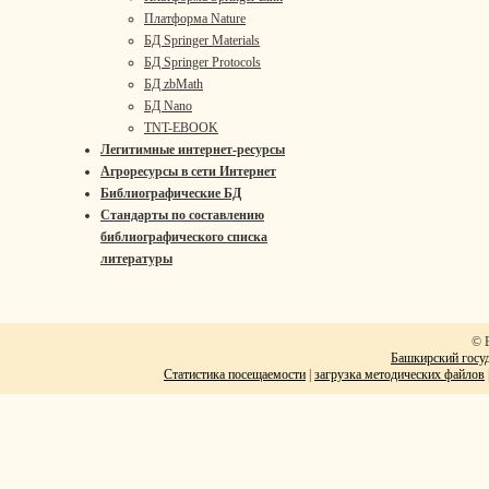
Платформа Nature
БД Springer Materials
БД Springer Protocols
БД zbMath
БД Nano
TNT-EBOOK
Легитимные интернет-ресурсы
Агроресурсы в сети Интернет
Библиографические БД
Стандарты по составлению
библиографического списка
литературы
© 
Башкирский госуд
Статистика посещаемости
|
загрузка методических файлов