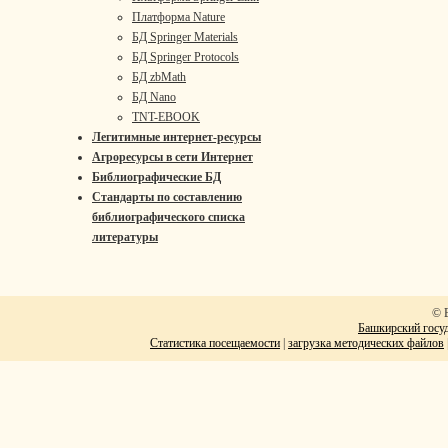
Платформа Nature
БД Springer Materials
БД Springer Protocols
БД zbMath
БД Nano
TNT-EBOOK
Легитимные интернет-ресурсы
Агроресурсы в сети Интернет
Библиографические БД
Стандарты по составлению
библиографического списка
литературы
© 
Башкирский госуд
Статистика посещаемости
|
загрузка методических файлов