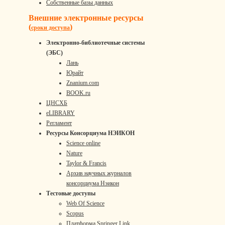
Собственные базы данных
Внешние электронные ресурсы
(
)
сроки доступа
Электронно-библиотечные системы
(ЭБС)
Лань
Юрайт
Znanium.com
BOOK.ru
ЦНСХБ
eLIBRARY
Регламент
Ресурсы Консорциума НЭИКОН
Science online
Nature
Taylor & Francis
Архив научных журналов
консорциума Нэикон
Тестовые доступы
Web Of Science
Scopus
Платформа Springer Link