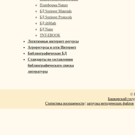
Платформа Nature
БД Springer Materials
БД Springer Protocols
БД zbMath
БД Nano
TNT-EBOOK
Легитимные интернет-ресурсы
Агроресурсы в сети Интернет
Библиографические БД
Стандарты по составлению
библиографического списка
литературы
© 
Башкирский госуд
Статистика посещаемости
|
загрузка методических файлов