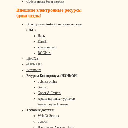
Собственные базы данных
Внешние электронные ресурсы
(
)
сроки доступа
Электронно-библиотечные системы
(ЭБС)
Лань
Юрайт
Znanium.com
BOOK.ru
ЦНСХБ
eLIBRARY
Регламент
Ресурсы Консорциума НЭИКОН
Science online
Nature
Taylor & Francis
Архив научных журналов
консорциума Нэикон
Тестовые доступы
Web Of Science
Scopus
Платформа Springer Link