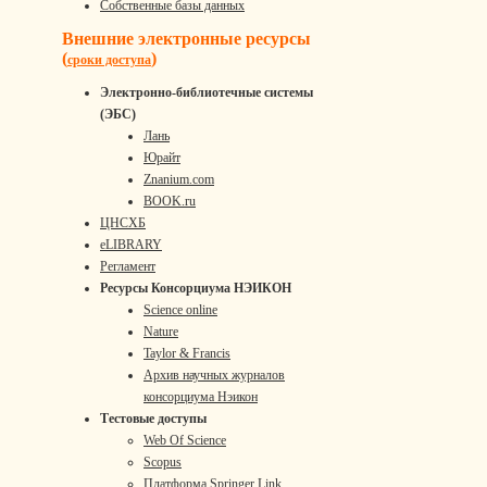
Собственные базы данных
Внешние электронные ресурсы
(
)
сроки доступа
Электронно-библиотечные системы
(ЭБС)
Лань
Юрайт
Znanium.com
BOOK.ru
ЦНСХБ
eLIBRARY
Регламент
Ресурсы Консорциума НЭИКОН
Science online
Nature
Taylor & Francis
Архив научных журналов
консорциума Нэикон
Тестовые доступы
Web Of Science
Scopus
Платформа Springer Link