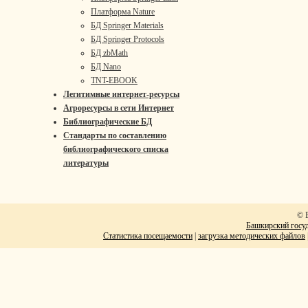
Платформа Nature
БД Springer Materials
БД Springer Protocols
БД zbMath
БД Nano
TNT-EBOOK
Легитимные интернет-ресурсы
Агроресурсы в сети Интернет
Библиографические БД
Стандарты по составлению
библиографического списка
литературы
© 
Башкирский госуд
Статистика посещаемости
|
загрузка методических файлов