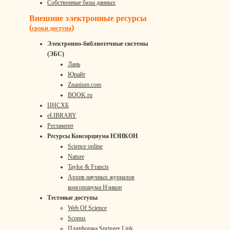
Собственные базы данных
Внешние электронные ресурсы
(
)
сроки доступа
Электронно-библиотечные системы
(ЭБС)
Лань
Юрайт
Znanium.com
BOOK.ru
ЦНСХБ
eLIBRARY
Регламент
Ресурсы Консорциума НЭИКОН
Science online
Nature
Taylor & Francis
Архив научных журналов
консорциума Нэикон
Тестовые доступы
Web Of Science
Scopus
Платформа Springer Link