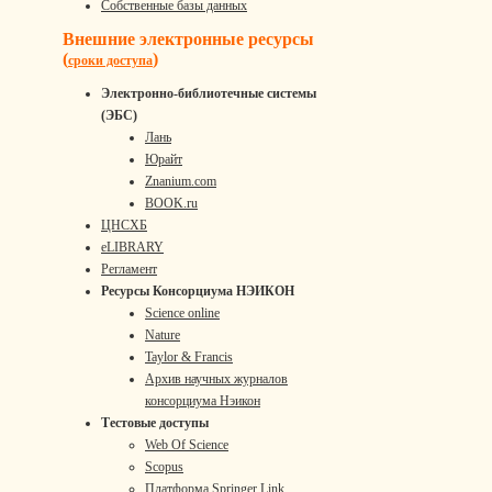
Собственные базы данных
Внешние электронные ресурсы
(
)
сроки доступа
Электронно-библиотечные системы
(ЭБС)
Лань
Юрайт
Znanium.com
BOOK.ru
ЦНСХБ
eLIBRARY
Регламент
Ресурсы Консорциума НЭИКОН
Science online
Nature
Taylor & Francis
Архив научных журналов
консорциума Нэикон
Тестовые доступы
Web Of Science
Scopus
Платформа Springer Link