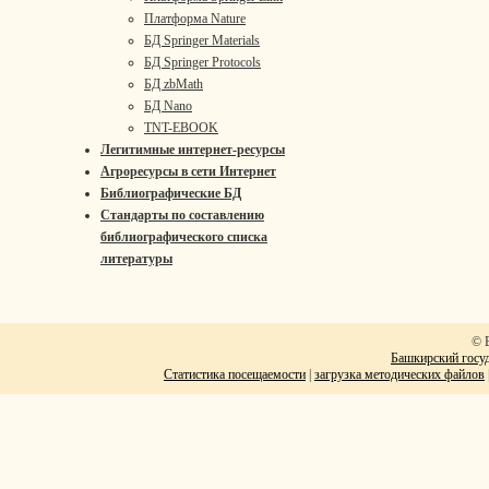
Платформа Nature
БД Springer Materials
БД Springer Protocols
БД zbMath
БД Nano
TNT-EBOOK
Легитимные интернет-ресурсы
Агроресурсы в сети Интернет
Библиографические БД
Стандарты по составлению
библиографического списка
литературы
© 
Башкирский госуд
Статистика посещаемости
|
загрузка методических файлов