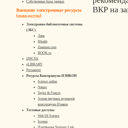
рекоменд
Собственные базы данных
ВКР на з
Внешние электронные ресурсы
(
)
сроки доступа
Электронно-библиотечные системы
(ЭБС)
Лань
Юрайт
Znanium.com
BOOK.ru
ЦНСХБ
eLIBRARY
Регламент
Ресурсы Консорциума НЭИКОН
Science online
Nature
Taylor & Francis
Архив научных журналов
консорциума Нэикон
Тестовые доступы
Web Of Science
Scopus
Платформа Springer Link