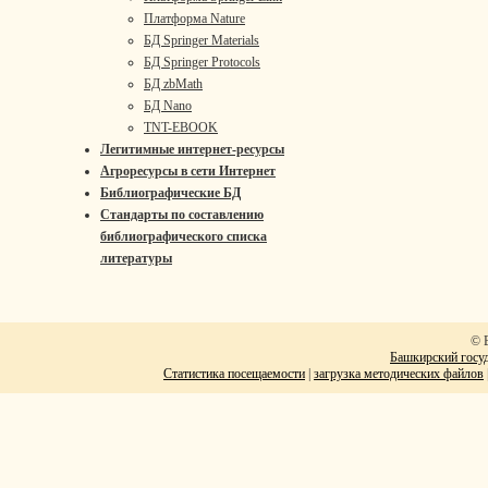
Платформа Nature
БД Springer Materials
БД Springer Protocols
БД zbMath
БД Nano
TNT-EBOOK
Легитимные интернет-ресурсы
Агроресурсы в сети Интернет
Библиографические БД
Стандарты по составлению
библиографического списка
литературы
© 
Башкирский госуд
Статистика посещаемости
|
загрузка методических файлов