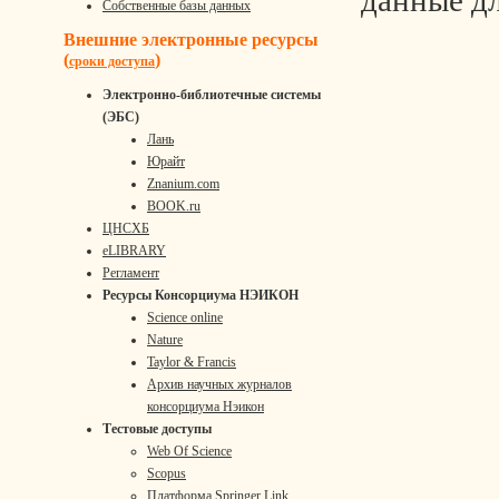
данные д
Собственные базы данных
Внешние электронные ресурсы
(
)
сроки доступа
Электронно-библиотечные системы
(ЭБС)
Лань
Юрайт
Znanium.com
BOOK.ru
ЦНСХБ
eLIBRARY
Регламент
Ресурсы Консорциума НЭИКОН
Science online
Nature
Taylor & Francis
Архив научных журналов
консорциума Нэикон
Тестовые доступы
Web Of Science
Scopus
Платформа Springer Link