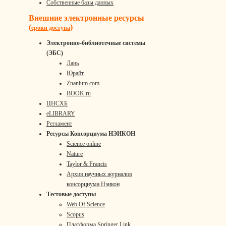
Собственные базы данных
Внешние электронные ресурсы
(
)
сроки доступа
Электронно-библиотечные системы
(ЭБС)
Лань
Юрайт
Znanium.com
BOOK.ru
ЦНСХБ
eLIBRARY
Регламент
Ресурсы Консорциума НЭИКОН
Science online
Nature
Taylor & Francis
Архив научных журналов
консорциума Нэикон
Тестовые доступы
Web Of Science
Scopus
Платформа Springer Link