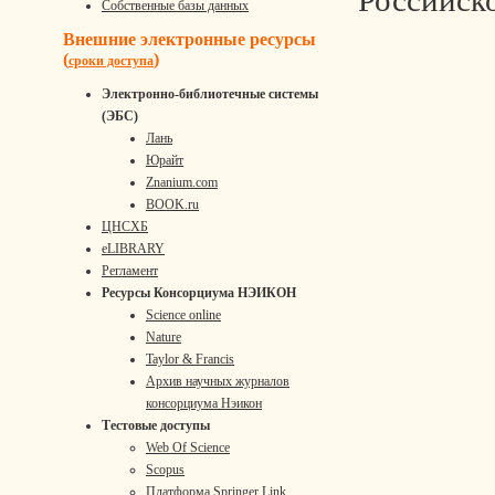
Российск
Собственные базы данных
Внешние электронные ресурсы
(
)
сроки доступа
Электронно-библиотечные системы
(ЭБС)
Лань
Юрайт
Znanium.com
BOOK.ru
ЦНСХБ
eLIBRARY
Регламент
Ресурсы Консорциума НЭИКОН
Science online
Nature
Taylor & Francis
Архив научных журналов
консорциума Нэикон
Тестовые доступы
Web Of Science
Scopus
Платформа Springer Link