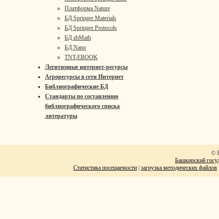
Платформа Nature
БД Springer Materials
БД Springer Protocols
БД zbMath
БД Nano
TNT-EBOOK
Легитимные интернет-ресурсы
Агроресурсы в сети Интернет
Библиографические БД
Стандарты по составлению
библиографического списка
литературы
© 
Башкирский госуд
Статистика посещаемости
|
загрузка методических файлов