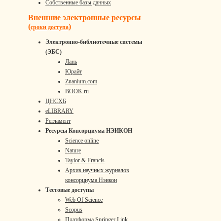
Собственные базы данных
Внешние электронные ресурсы
(
)
сроки доступа
Электронно-библиотечные системы
(ЭБС)
Лань
Юрайт
Znanium.com
BOOK.ru
ЦНСХБ
eLIBRARY
Регламент
Ресурсы Консорциума НЭИКОН
Science online
Nature
Taylor & Francis
Архив научных журналов
консорциума Нэикон
Тестовые доступы
Web Of Science
Scopus
Платформа Springer Link