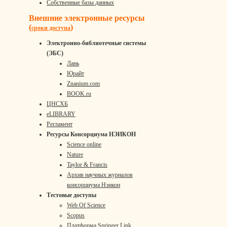
Собственные базы данных
Внешние электронные ресурсы
(
)
сроки доступа
Электронно-библиотечные системы
(ЭБС)
Лань
Юрайт
Znanium.com
BOOK.ru
ЦНСХБ
eLIBRARY
Регламент
Ресурсы Консорциума НЭИКОН
Science online
Nature
Taylor & Francis
Архив научных журналов
консорциума Нэикон
Тестовые доступы
Web Of Science
Scopus
Платформа Springer Link