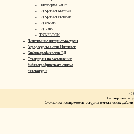
Платформа Nature
БД Springer Materials
БД Springer Protocols
БД zbMath
БД Nano
TNT-EBOOK
Легитимные интернет-ресурсы
Агроресурсы в сети Интернет
Библиографические БД
Стандарты по составлению
библиографического списка
литературы
© 
Башкирский госуд
Статистика посещаемости
|
загрузка методических файлов