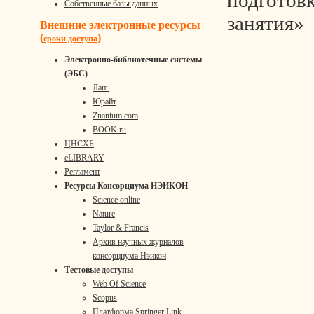
подготов
Собственные базы данных
занятия»
Внешние электронные ресурсы
(
)
сроки доступа
Электронно-библиотечные системы
(ЭБС)
Лань
Юрайт
Znanium.com
BOOK.ru
ЦНСХБ
eLIBRARY
Регламент
Ресурсы Консорциума НЭИКОН
Science online
Nature
Taylor & Francis
Архив научных журналов
консорциума Нэикон
Тестовые доступы
Web Of Science
Scopus
Платформа Springer Link