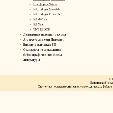
Платформа Nature
БД Springer Materials
БД Springer Protocols
БД zbMath
БД Nano
TNT-EBOOK
Легитимные интернет-ресурсы
Агроресурсы в сети Интернет
Библиографические БД
Стандарты по составлению
библиографического списка
литературы
© 
Башкирский госуд
Статистика посещаемости
|
загрузка методических файлов