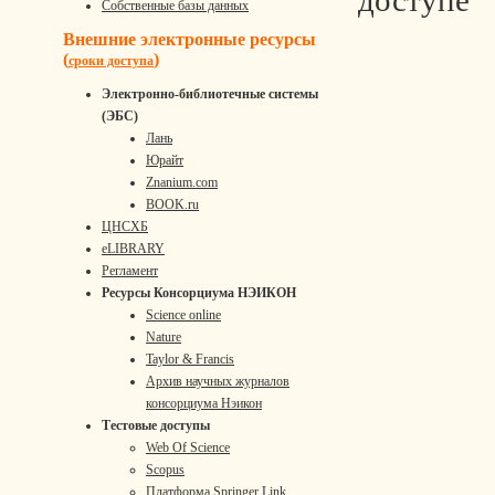
доступе
Собственные базы данных
Внешние электронные ресурсы
(
)
сроки доступа
Электронно-библиотечные системы
(ЭБС)
Лань
Юрайт
Znanium.com
BOOK.ru
ЦНСХБ
eLIBRARY
Регламент
Ресурсы Консорциума НЭИКОН
Science online
Nature
Taylor & Francis
Архив научных журналов
консорциума Нэикон
Тестовые доступы
Web Of Science
Scopus
Платформа Springer Link