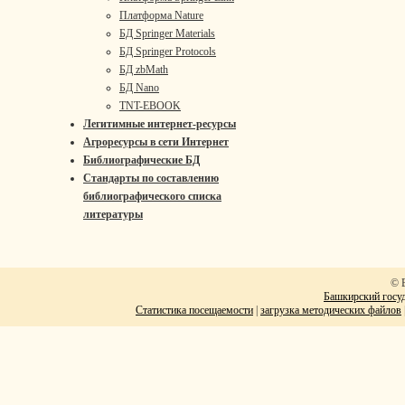
Платформа Nature
БД Springer Materials
БД Springer Protocols
БД zbMath
БД Nano
TNT-EBOOK
Легитимные интернет-ресурсы
Агроресурсы в сети Интернет
Библиографические БД
Стандарты по составлению
библиографического списка
литературы
© 
Башкирский госуд
Статистика посещаемости
|
загрузка методических файлов