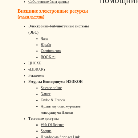
помощни
Собственные базы данных
Внешние электронные ресурсы
(
)
сроки доступа
Электронно-библиотечные системы
(ЭБС)
Лань
Юрайт
Znanium.com
BOOK.ru
ЦНСХБ
eLIBRARY
Регламент
Ресурсы Консорциума НЭИКОН
Science online
Nature
Taylor & Francis
Архив научных журналов
консорциума Нэикон
Тестовые доступы
Web Of Science
Scopus
Платформа Springer Link