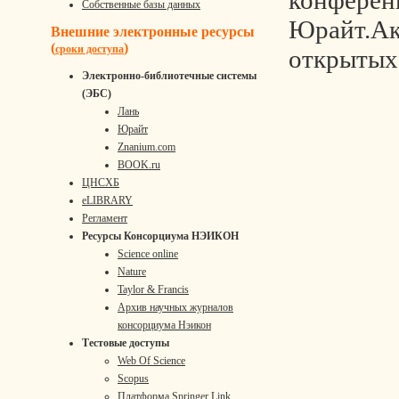
конферен
Собственные базы данных
Юрайт.Ак
Внешние электронные ресурсы
(
)
сроки доступа
открытых
Электронно-библиотечные системы
(ЭБС)
Лань
Юрайт
Znanium.com
BOOK.ru
ЦНСХБ
eLIBRARY
Регламент
Ресурсы Консорциума НЭИКОН
Science online
Nature
Taylor & Francis
Архив научных журналов
консорциума Нэикон
Тестовые доступы
Web Of Science
Scopus
Платформа Springer Link