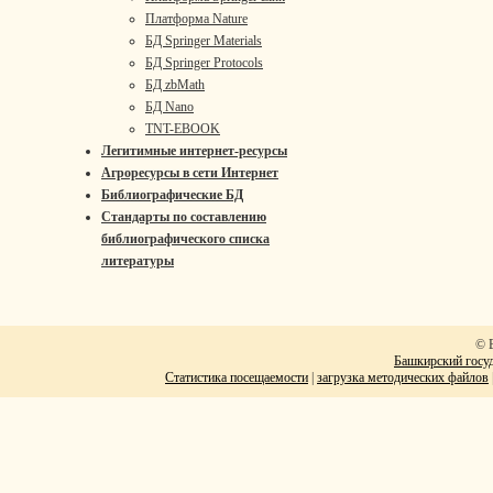
Платформа Nature
БД Springer Materials
БД Springer Protocols
БД zbMath
БД Nano
TNT-EBOOK
Легитимные интернет-ресурсы
Агроресурсы в сети Интернет
Библиографические БД
Стандарты по составлению
библиографического списка
литературы
© 
Башкирский госуд
Статистика посещаемости
|
загрузка методических файлов