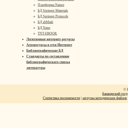
Платформа Nature
БД Springer Materials
БД Springer Protocols
БД zbMath
БД Nano
TNT-EBOOK
Легитимные интернет-ресурсы
Агроресурсы в сети Интернет
Библиографические БД
Стандарты по составлению
библиографического списка
литературы
© 
Башкирский госуд
Статистика посещаемости
|
загрузка методических файлов