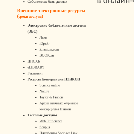
в онлайн
Собственные базы данных
Внешние электронные ресурсы
(
)
сроки доступа
Электронно-библиотечные системы
(ЭБС)
Лань
Юрайт
Znanium.com
BOOK.ru
ЦНСХБ
eLIBRARY
Регламент
Ресурсы Консорциума НЭИКОН
Science online
Nature
Taylor & Francis
Архив научных журналов
консорциума Нэикон
Тестовые доступы
Web Of Science
Scopus
Платформа Springer Link